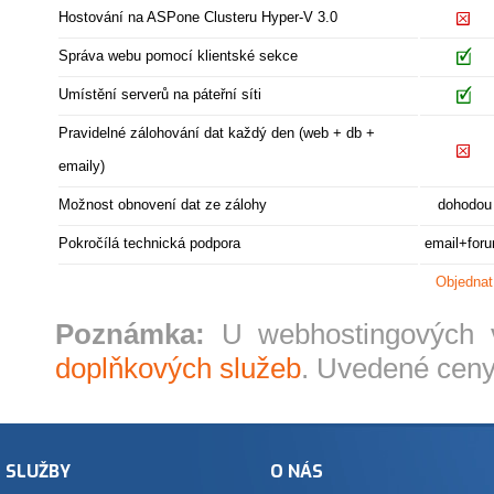
Hostování na ASPone Clusteru Hyper-V 3.0
Správa webu pomocí klientské sekce
Umístění serverů na páteřní síti
Pravidelné zálohování dat každý den (web + db +
emaily)
Možnost obnovení dat ze zálohy
dohodou
Pokročílá technická podpora
email+for
Objednat
Poznámka:
U webhostingových v
doplňkových služeb
. Uvedené ceny
SLUŽBY
O NÁS