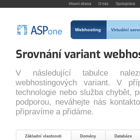
Hlavní strana
O nás
Spolupráce
Webhosting
Virtuální serv
Srovnání variant webho
V následující tabulce nalezn
webhostingových variant. V p
technologie nebo služba chybět, po
podporou, neváhejte nás kontakto
připravíme a přidáme.
Základní vlastnosti
Domény
Databáze