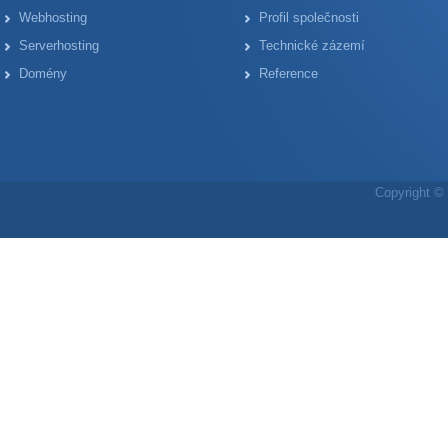
Webhosting
Profil společnosti
Serverhosting
Technické zázemí
Domény
Reference
Copyright © 