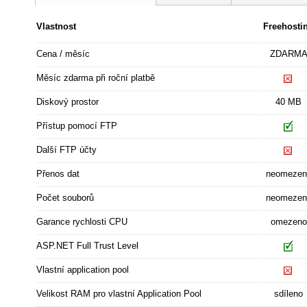
Vlastnost
Freehosti
Cena / měsíc
ZDARM
Měsíc zdarma při roční platbě
Diskový prostor
40 MB
Přístup pomocí FTP
Další FTP účty
Přenos dat
neomezen
Počet souborů
neomezen
Garance rychlosti CPU
omezeno
ASP.NET Full Trust Level
Vlastní application pool
Velikost RAM pro vlastní Application Pool
sdíleno