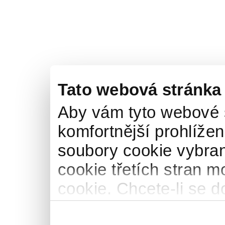
Tato webová stránka
Aby vám tyto webové 
komfortnější prohlížen
soubory cookie vybran
cookie třetích stran m
cookie. Chcete-li se d
naše
informace o pou