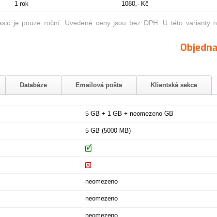
1 rok
1080,- Kč
asic je pouze roční. Uvedené ceny jsou bez DPH. U této varianty n
Objedna
Databáze
Emailová pošta
Klientská sekce
5 GB + 1 GB + neomezeno GB
5 GB (5000 MB)
neomezeno
neomezeno
neomezeno