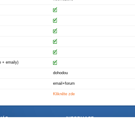
 + emaily)
dohodou
email+forum
Klikněte zde
NÁS
INFORMACE
rofil společnosti
Zákaznická podpora