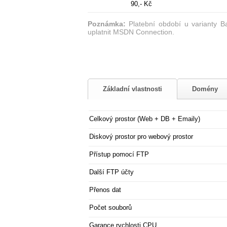
90,- Kč
Poznámka:
Platební období u varianty B
uplatnit MSDN Connection.
Základní vlastnosti
Domény
Celkový prostor (Web + DB + Emaily)
Diskový prostor pro webový prostor
Přístup pomocí FTP
Další FTP účty
Přenos dat
Počet souborů
Garance rychlosti CPU