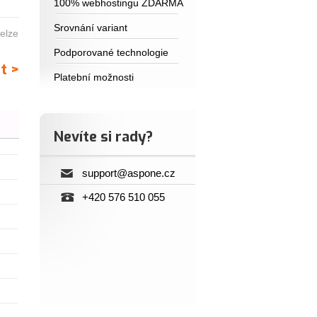
100% webhostingu ZDARMA
Srovnání variant
elze
Podporované technologie
t >
Platební možnosti
Nevíte si rady?
support@aspone.cz
+420 576 510 055