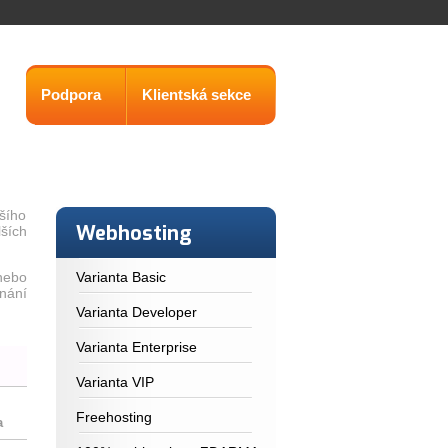
Podpora
Klientská sekce
tšího
Webhosting
ších
nebo
Varianta Basic
nání
Varianta Developer
Varianta Enterprise
Varianta VIP
Freehosting
a