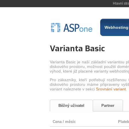
Hlavní str
Webhosting
Varianta Basic
Varianta Basic je naší základní variantou 
diskového prostoru, možnost použití domé
výhod, které již placené varianty webhostin
Pro zákazníky, kteří potřebují rozšířeno
diskového prostoru máme připraveny vyšš
variant naleznete v sekci
Srovnání variant
.
Běžný uživatel
Partner
Cena / měsíc
Plate