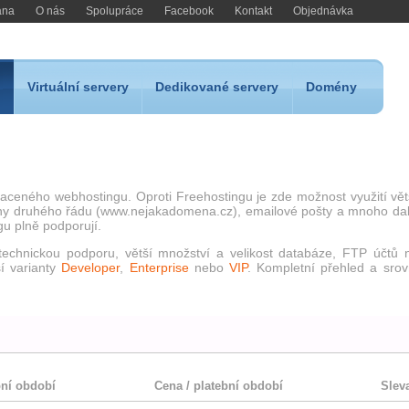
ana
O nás
Spolupráce
Facebook
Kontakt
Objednávka
Virtuální servery
Dedikované servery
Domény
placeného webhostingu. Oproti Freehostingu je zde možnost využití vě
ny druhého řádu (www.nejakadomena.cz), emailové pošty a mnoho dal
gu plně podporují.
u technickou podporu, větší množství a velikost databáze, FTP účtů 
í varianty
Developer
,
Enterprise
nebo
VIP
. Kompletní přehled a srov
bní období
Cena / platební období
Slev