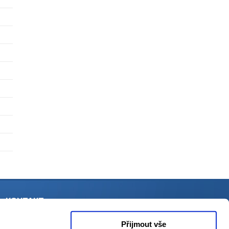
KONTAKT
support@aspone.cz
Přijmout vše