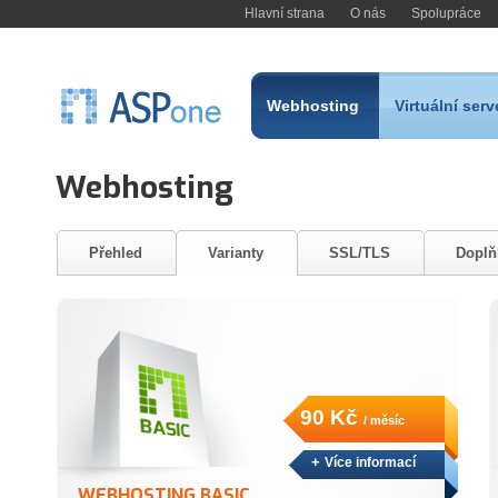
Hlavní strana
O nás
Spolupráce
Webhosting
Virtuální serv
Webhosting
Přehled
Varianty
SSL/TLS
Doplň
90 Kč
/ měsíc
+
Více informací
WEBHOSTING BASIC