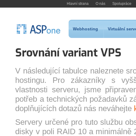
Hlavní strana
O nás
Spolupráce
Webhosting
Virtuální serv
Srovnání variant VPS
V následující tabulce naleznete sr
hostingu. Pro zákazníky s vyš
vlastnosti serveru, jsme připrave
potřeb a technických požadavků zá
doplňujících dotazů nás neváhejte
Servery určené pro tuto službu 
disky v poli RAID 10 a minimálně