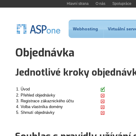
Hlavní strana
O nás
Spolupráce
Webhosting
Virtuální serv
Objednávka
Jednotlivé kroky objednáv
1. Úvod
2. Přehled objednávky
3. Registrace zákaznického účtu
4. Volba vlastníka domény
5. Shrnutí objednávky