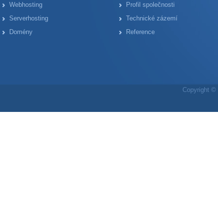
Webhosting
Profil společnosti
Serverhosting
Technické zázemí
Domény
Reference
Copyright © 