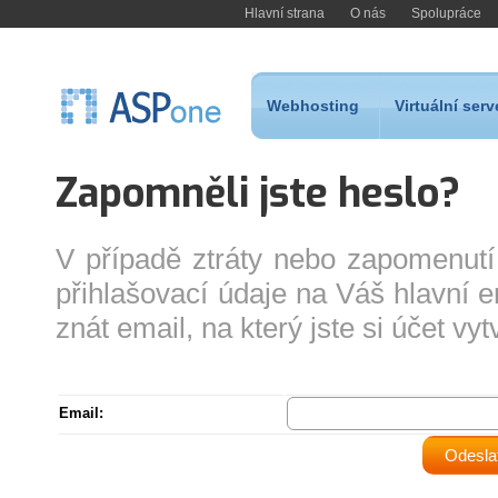
Hlavní strana
O nás
Spolupráce
Webhosting
Virtuální serv
Zapomněli jste heslo?
V případě ztráty nebo zapomenutí
přihlašovací údaje na Váš hlavní e
znát email, na který jste si účet vytv
Email: