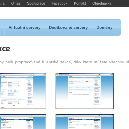
ana
O nás
Spolupráce
Facebook
Kontakt
Objednávka
Virtuální servery
Dedikované servery
Domény
kce
by naší propracované Klientské sekce, díky které můžete všechny ú