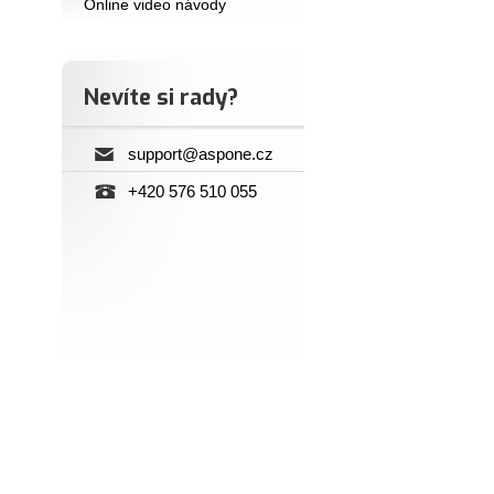
Online video návody
Nevíte si rady?
support@aspone.cz
+420 576 510 055