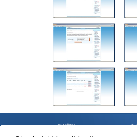
SLUŽBY
O 