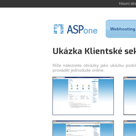
Hlavní str
Webhosting
Ukázka Klientské se
Níže naleznete obrázky jako ukázku podo
provádět jednoduše online.