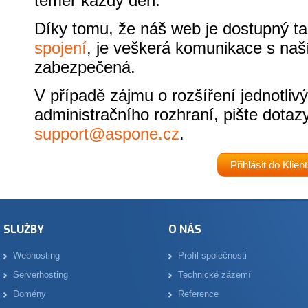
téměř každý den.
Díky tomu, že náš web je dostupný 
spojení
, je veškerá komunikace s n
zabezpečená.
V případě zájmu o rozšíření jednotlivý
administračního rozhraní, pište dotaz
support@aspone.cz
.
SLUŽBY
O NÁS
Webhosting
Profil společnosti
Serverhosting
Technické zázemí
Domény
Reference