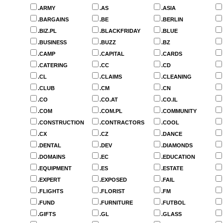
.ARMY
.AS
.ASIA
.BARGAINS
.BE
.BERLIN
.BIZ.PL
.BLACKFRIDAY
.BLUE
.BUSINESS
.BUZZ
.BZ
.CAMP
.CAPITAL
.CARDS
.CATERING
.CC
.CD
.CL
.CLAIMS
.CLEANING
.CLUB
.CM
.CN
.CO
.CO.AT
.CO.IL
.COM
.COM.PL
.COMMUNITY
.CONSTRUCTION
.CONTRACTORS
.COOL
.CX
.CZ
.DANCE
.DENTAL
.DEV
.DIAMONDS
.DOMAINS
.EC
.EDUCATION
.EQUIPMENT
.ES
.ESTATE
.EXPERT
.EXPOSED
.FAIL
.FLIGHTS
.FLORIST
.FM
.FUND
.FURNITURE
.FUTBOL
.GIFTS
.GL
.GLASS