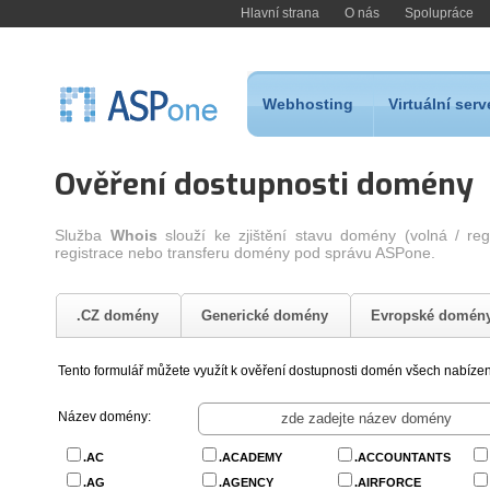
Hlavní strana
O nás
Spolupráce
Webhosting
Virtuální serv
Ověření dostupnosti domény
Služba
Whois
slouží ke zjištění stavu domény (volná / re
registrace nebo transferu domény pod správu ASPone.
.CZ domény
Generické domény
Evropské domén
Tento formulář můžete využít k ověření dostupnosti domén všech nabíze
Název domény:
.AC
.ACADEMY
.ACCOUNTANTS
.AG
.AGENCY
.AIRFORCE