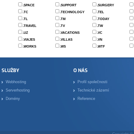
.SPACE
.SUPPORT
.SURGERY
.TC
.TECHNOLOGY
.TEL
.TL
.TM
.TODAY
.TRAVEL
.TV
.TW
.UZ
.VACATIONS
.VC
.VIAJES
.VILLAS
.VN
.WORKS
.WS
.WTF
SLUŽBY
O NÁS
Webhosting
Profil společnosti
Serverhosting
Technické zázemí
Domény
Reference