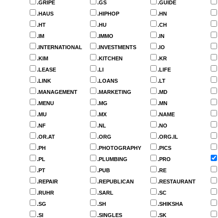
.GRIPE
.GS
.GUIDE
.HAUS
.HIPHOP
.HN
.HT
.HU
.CH
.IM
.IMMO
.IN
.INTERNATIONAL
.INVESTMENTS
.IO
.KIM
.KITCHEN
.KR
.LEASE
.LI
.LIFE
.LINK
.LOANS
.LT
.MANAGEMENT
.MARKETING
.MD
.MENU
.MG
.MN
.MU
.MX
.NAME
.NF
.NL
.NO
.OR.AT
.ORG
.ORG.IL
.PH
.PHOTOGRAPHY
.PICS
.PL
.PLUMBING
.PRO
.PT
.PUB
.RE
.REPAIR
.REPUBLICAN
.RESTAURANT
.RUHR
.SARL
.SC
.SG
.SH
.SHIKSHA
.SI
.SINGLES
.SK