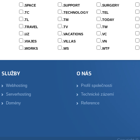
.SPACE
.SUPPORT
.SURGERY
.TC
.TECHNOLOGY
.TEL
.TL
.TM
.TODAY
.TRAVEL
.TV
.TW
.UZ
.VACATIONS
.VC
.VIAJES
.VILLAS
.VN
.WORKS
.WS
.WTF
SLUŽBY
O NÁS
Webhosting
Profil společnosti
Serverhosting
Technické zázemí
Domény
Reference