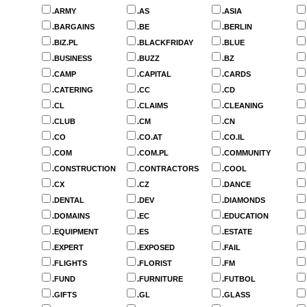
.ARMY
.AS
.ASIA
.BARGAINS
.BE
.BERLIN
.BIZ.PL
.BLACKFRIDAY
.BLUE
.BUSINESS
.BUZZ
.BZ
.CAMP
.CAPITAL
.CARDS
.CATERING
.CC
.CD
.CL
.CLAIMS
.CLEANING
.CLUB
.CM
.CN
.CO
.CO.AT
.CO.IL
.COM
.COM.PL
.COMMUNITY
.CONSTRUCTION
.CONTRACTORS
.COOL
.CX
.CZ
.DANCE
.DENTAL
.DEV
.DIAMONDS
.DOMAINS
.EC
.EDUCATION
.EQUIPMENT
.ES
.ESTATE
.EXPERT
.EXPOSED
.FAIL
.FLIGHTS
.FLORIST
.FM
.FUND
.FURNITURE
.FUTBOL
.GIFTS
.GL
.GLASS