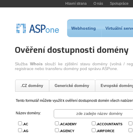
Hlavní strana
O nás
Spolupráce
Webhosting
Virtuální serv
Ověření dostupnosti domény
Služba
Whois
slouží ke zjištění stavu domény (volná / re
registrace nebo transferu domény pod správu ASPone.
.CZ domény
Generické domény
Evropské domén
Tento formulář můžete využít k ověření dostupnosti domén všech nabíze
Název domény:
.AC
.ACADEMY
.ACCOUNTANTS
.AG
.AGENCY
.AIRFORCE