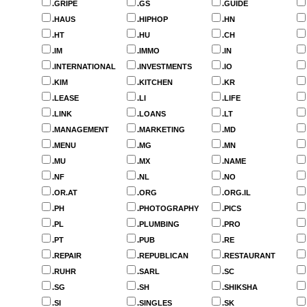
.GRIPE
.GS
.GUIDE
.HAUS
.HIPHOP
.HN
.HT
.HU
.CH
.IM
.IMMO
.IN
.INTERNATIONAL
.INVESTMENTS
.IO
.KIM
.KITCHEN
.KR
.LEASE
.LI
.LIFE
.LINK
.LOANS
.LT
.MANAGEMENT
.MARKETING
.MD
.MENU
.MG
.MN
.MU
.MX
.NAME
.NF
.NL
.NO
.OR.AT
.ORG
.ORG.IL
.PH
.PHOTOGRAPHY
.PICS
.PL
.PLUMBING
.PRO
.PT
.PUB
.RE
.REPAIR
.REPUBLICAN
.RESTAURANT
.RUHR
.SARL
.SC
.SG
.SH
.SHIKSHA
.SI
.SINGLES
.SK