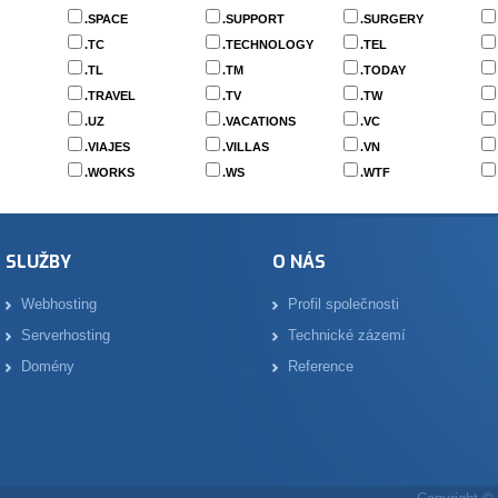
.SPACE
.SUPPORT
.SURGERY
.TC
.TECHNOLOGY
.TEL
.TL
.TM
.TODAY
.TRAVEL
.TV
.TW
.UZ
.VACATIONS
.VC
.VIAJES
.VILLAS
.VN
.WORKS
.WS
.WTF
SLUŽBY
O NÁS
Webhosting
Profil společnosti
Serverhosting
Technické zázemí
Domény
Reference