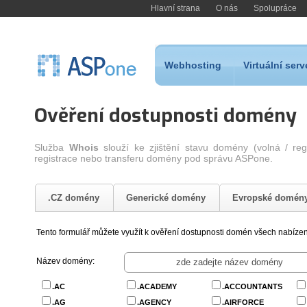
Hlavní strana
O nás
Spolupráce
Webhosting
Virtuální serv
Ověření dostupnosti domény
Služba
Whois
slouží ke zjištění stavu domény (volná / re
registrace nebo transferu domény pod správu ASPone.
.CZ domény
Generické domény
Evropské domén
Tento formulář můžete využít k ověření dostupnosti domén všech nabíze
Název domény:
.AC
.ACADEMY
.ACCOUNTANTS
.AG
.AGENCY
.AIRFORCE