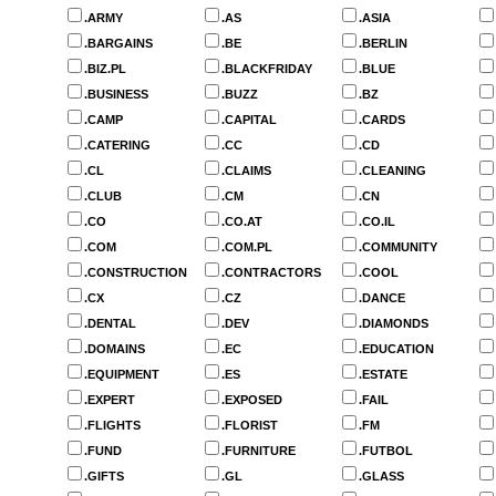
.ARMY
.AS
.ASIA
.BARGAINS
.BE
.BERLIN
.BIZ.PL
.BLACKFRIDAY
.BLUE
.BUSINESS
.BUZZ
.BZ
.CAMP
.CAPITAL
.CARDS
.CATERING
.CC
.CD
.CL
.CLAIMS
.CLEANING
.CLUB
.CM
.CN
.CO
.CO.AT
.CO.IL
.COM
.COM.PL
.COMMUNITY
.CONSTRUCTION
.CONTRACTORS
.COOL
.CX
.CZ
.DANCE
.DENTAL
.DEV
.DIAMONDS
.DOMAINS
.EC
.EDUCATION
.EQUIPMENT
.ES
.ESTATE
.EXPERT
.EXPOSED
.FAIL
.FLIGHTS
.FLORIST
.FM
.FUND
.FURNITURE
.FUTBOL
.GIFTS
.GL
.GLASS