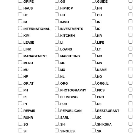
.GRIPE
.GS
.GUIDE
.HAUS
.HIPHOP
.HN
.HT
.HU
.CH
.IM
.IMMO
.IN
.INTERNATIONAL
.INVESTMENTS
.IO
.KIM
.KITCHEN
.KR
.LEASE
.LI
.LIFE
.LINK
.LOANS
.LT
.MANAGEMENT
.MARKETING
.MD
.MENU
.MG
.MN
.MU
.MX
.NAME
.NF
.NL
.NO
.OR.AT
.ORG
.ORG.IL
.PH
.PHOTOGRAPHY
.PICS
.PL
.PLUMBING
.PRO
.PT
.PUB
.RE
.REPAIR
.REPUBLICAN
.RESTAURANT
.RUHR
.SARL
.SC
.SG
.SH
.SHIKSHA
.SI
.SINGLES
.SK