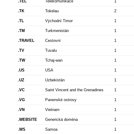
.TEL
Telekomunikace
1
.TK
Tokelau
2
.TL
Východní Timor
1
.TM
Turkmenistán
1
.TRAVEL
Cestovní
1
.TV
Tuvalu
1
.TW
Tchaj-wan
1
.US
USA
1
.UZ
Uzbekistán
1
.VC
Saint Vincent and the Grenadines
1
.VG
Panenské ostrovy
1
.VN
Vietnam
1
.WEBSITE
Generická doména
1
.WS
Samoa
1