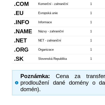
.COM
Komerční - zahraniční
1
.EU
Evropská unie
1
.INFO
Informace
1
.NAME
Názvy - zahraniční
1
.NET
NET - zahraniční
1
.ORG
Organizace
1
.SK
Slovenská Republika
1
Poznámka:
Cena za transfe
prodloužení dané domény o da
domén).