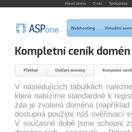
Hlavní strana
O nás
Spolupráce
Webhosting
Virtuální serv
Kompletní ceník domén
Přehled
Ověření domény
Kompletní cení
V následujících tabulkách nalezn
které nabízíme standardně k regist
zda je zvolená doména (například
dostupná použijte náš ověřovací 
V současné době jsme schopni za