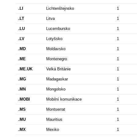
.LI
Lichtenštejnsko
1
.LT
Litva
1
.LU
Lucembursko
1
.LV
Lotyšsko
1
.MD
Moldavsko
1
.ME
Montenegro
1
.ME.UK
Velká Británie
1
.MG
Madagaskar
1
.MN
Mongolsko
1
.MOBI
Mobilní komunikace
1
.MS
Montserrat
1
.MU
Mauritius
1
.MX
Mexiko
1