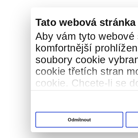
Tato webová stránka
Aby vám tyto webové 
komfortnější prohlížen
soubory cookie vybran
cookie třetích stran m
cookie. Chcete-li se d
naše
informace o pou
"Upravit" a spravujte 
"Přijmout vše" souhla
Odmítnout
svém zařízení. Kliknut