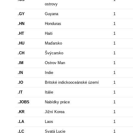
ostrovy
.GY
Guyana
1
.HN
Honduras
1
.HT
Haiti
1
.HU
Maďarsko
1
.CH
Švýcarsko
1
.IM
Ostrov Man
1
.IN
Indie
1
.IO
Britské indickooceánské území
1
.IT
Itálie
1
.JOBS
Nabídky práce
1
.KR
Jižní Korea
1
.LA
Laos
1
.LC
Svatá Lucie
1