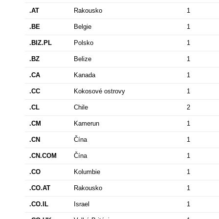
.AT
Rakousko
1
.BE
Belgie
1
.BIZ.PL
Polsko
1
.BZ
Belize
1
.CA
Kanada
1
.CC
Kokosové ostrovy
1
.CL
Chile
2
.CM
Kamerun
1
.CN
Čína
1
.CN.COM
Čína
1
.CO
Kolumbie
1
.CO.AT
Rakousko
1
.CO.IL
Israel
1