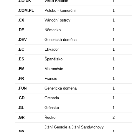
.CO.UK
Velká Británie
1
.COM.PL
Polsko - komerční
1
.CX
Vánoční ostrov
1
.DE
Německo
1
.DEV
Generická doména
1
.EC
Ekvádor
1
.ES
Španělsko
1
.FM
Mikronésie
1
.FR
Francie
1
.FUN
Generická doména
1
.GD
Grenada
1
.GL
Grónsko
1
.GR
Řecko
2
Jižní Georgie a Jižní Sandwichovy
.GS
1