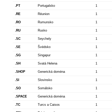
.PT
Portugalsko
1
.RE
Réunion
1
.RO
Rumunsko
1
.RU
Rusko
1
.SC
Seychely
1
.SE
Švédsko
1
.SG
Singapur
1
.SH
Svatá Helena
1
.SHOP
Generická doména
1
.SI
Slovinsko
1
.SO
Somálsko
1
.SPACE
Generická doména
1
.TC
Turcs a Caisos
1