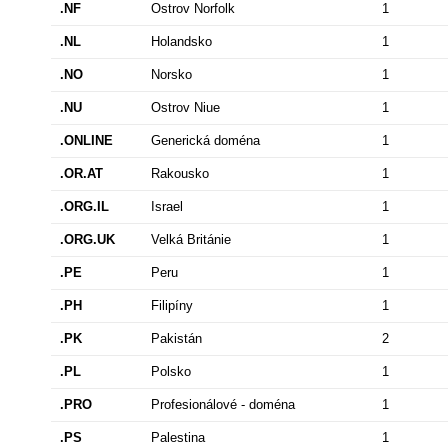
.NF
Ostrov Norfolk
1
.NL
Holandsko
1
.NO
Norsko
1
.NU
Ostrov Niue
1
.ONLINE
Generická doména
1
.OR.AT
Rakousko
1
.ORG.IL
Israel
1
.ORG.UK
Velká Británie
1
.PE
Peru
1
.PH
Filipíny
1
.PK
Pakistán
2
.PL
Polsko
1
.PRO
Profesionálové - doména
1
.PS
Palestina
1