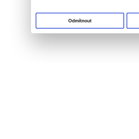
"Upravit" a spravujte 
"Přijmout vše" souhla
Odmítnout
svém zařízení. Kliknut
souhlasíte s ukládán
cookie.