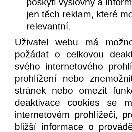
poskytl výslovný a info
jen těch reklam, které m
relevantní.
Uživatel webu má možnos
požádat o celkovou deak
svého internetového proh
prohlížení nebo znemožn
stránek nebo omezit funk
deaktivace cookies se m
internetovém prohlížeči, p
bližší informace o provád