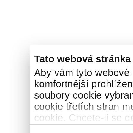
Tato webová stránka
Aby vám tyto webové 
komfortnější prohlížen
soubory cookie vybran
cookie třetích stran m
cookie. Chcete-li se d
naše
informace o pou