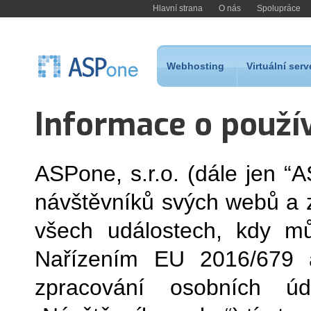
Hlavní strana
O nás
Spolupráce
Webhosting
Virtuální serv
Informace o použí
ASPone, s.r.o. (dále jen “
návštěvníků svých webů a z
všech událostech, kdy mů
Nařízením EU 2016/679 a
zpracování osobních úda