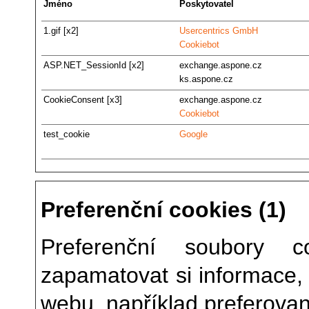
Jméno
Poskytovatel
1.gif [x2]
Usercentrics GmbH
Cookiebot
ASP.NET_SessionId [x2]
exchange.aspone.cz
ks.aspone.cz
CookieConsent [x3]
exchange.aspone.cz
Cookiebot
test_cookie
Google
Preferenční cookies (1)
Preferenční soubory 
zapamatovat si informace, 
webu, například preferovan